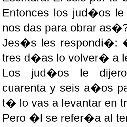
Entonces los jud�os l
nos das para obrar as
Jes�s les respondi�: 
tres d�as lo volver� a 
Los jud�os le dijer
cuarenta y seis a�os pa
t� lo vas a levantar en
Pero �l se refer�a al te