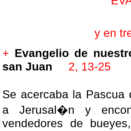
EV
y en t
+
Evangelio de nuest
san Juan
2, 13-25
Se acercaba la Pascua
a Jerusal�n y enco
vendedores de bueyes