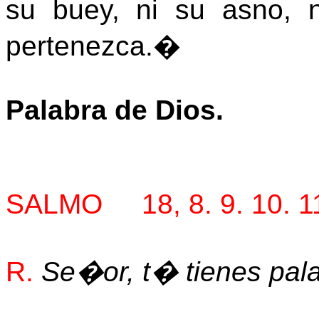
su buey, ni su asno, 
pertenezca.�
Palabra de Dios.
SALMO 18, 8. 9. 10. 1
R.
Se�or, t� tienes pala