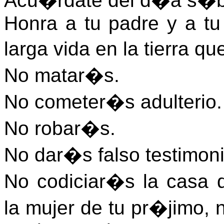
Acu�rdate del d�a s�bad
Honra a tu padre y a t
larga vida en la tierra qu
No matar�s.
No cometer�s adulterio.
No robar�s.
No dar�s falso testimoni
No codiciar�s la casa 
la mujer de tu pr�jimo, n