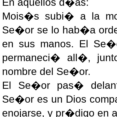
En aquellos d�as:
Mois�s subi� a la mo
Se�or se lo hab�a orden
en sus manos. El Se�
permaneci� all�, jun
nombre del Se�or.
El Se�or pas� delan
Se�or es un Dios compa
enojarse, y pr�digo en a