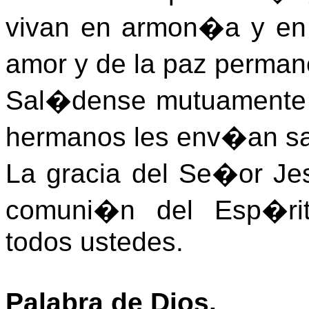
vivan en armon�a y en 
amor y de la paz perma
Sal�dense mutuamente c
hermanos les env�an sa
La gracia del Se�or Jes
comuni�n del Esp�ri
todos ustedes.
Palabra de Dios.