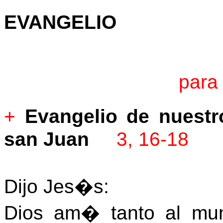
EVANGELIO
para
+
Evangelio de nuest
san Juan
3, 16-18
Dijo Jes�s:
Dios am� tanto al mu