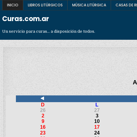
Skip
INICIO
LIBROS LITÚRGICOS
MÚSICA LITÚRGICA
CASAS DE R
to
Curas.com.ar
content
Un servicio para curas… a disposición de todos.
A